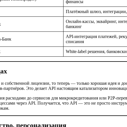
финансы
Платёжный шлюз, интеграции,
Онлайн-кассы, эквайринг, инте
к
банкинг
API-интеграция платежей, рек
-Банк
списания
к
White-label решения, банковск
дах
и собственной лицензии, то теперь — только хорошая идея и до
-партнёров. Это делает API настоящим катализатором инновац
ия расходами до сервисов для микрокредитования или P2P-пере
ссами через API. Получается, что API — это не просто инструме
окам.
ство, персонализация