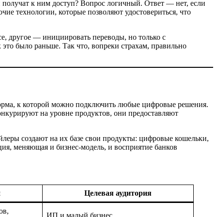
и получат к ним доступ? Вопрос логичный. Ответ — нет, если
очие технологии, которые позволяют удостовериться, что
е, другое — инициировать переводы, но только с
 это было раньше. Так что, вопреки страхам, правильно
форма, к которой можно подключить любые цифровые решения.
онкурируют на уровне продуктов, они предоставляют
тейлеры создают на их базе свои продукты: цифровые кошельки,
ция, меняющая и бизнес-модель, и восприятие банков
й
Целевая аудитория
ов,
ИП и малый бизнес