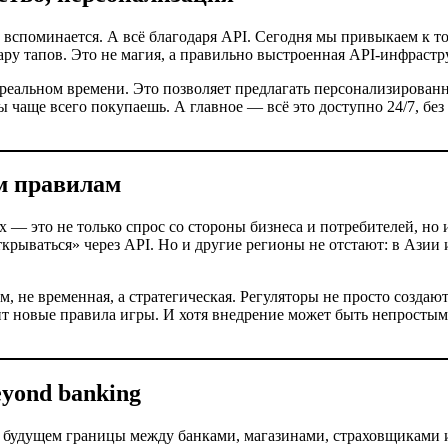
не вспоминается. А всё благодаря API. Сегодня мы привыкаем к 
ру тапов. Это не магия, а правильно выстроенная API-инфрастр
еальном времени. Это позволяет предлагать персонализирован
ты чаще всего покупаешь. А главное — всё это доступно 24/7, без
м правилам
 — это не только спрос со стороны бизнеса и потребителей, но 
ткрываться» через API. Но и другие регионы не отстают: в Ази
м, не временная, а стратегическая. Регуляторы не просто создаю
оит новые правила игры. И хотя внедрение может быть непросты
yond banking
 будущем границы между банками, магазинами, страховщиками и д