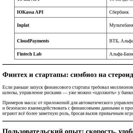
ЮKassa API
Сбербанк
Inplat
Мультибан
CloudPayments
ВТБ, Альфа
Fintech Lab
Альфа-Бан
Финтех и стартапы: симбиоз на стерои
Если раньше запуск финансового стартапа требовал миллионов 
шлюзы, управление рисками — уже можно «одолжить» у банков
Примеров масса: от приложений для автоматического управлен
и безопасно взаимодействовать с финансовыми данными и проце
играют всё более заметную роль, бросая вызов привычным игр
Пользовательский опыт: скорость, удоб