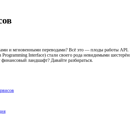
сов
ми и мгновенными переводами? Всё это — плоды работы API. Р
n Programming Interface) стали своего рода невидимыми шестер
т финансовый ландшафт? Давайте разбираться.
ервисов
ция