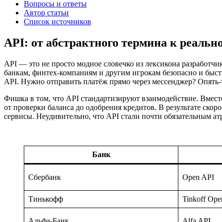
Вопросы и ответы
Автор статьи
Список источников
API: от абстрактного термина к реальн
API — это не просто модное словечко из лексикона разработч
банкам, финтех-компаниям и другим игрокам безопасно и быс
API. Нужно отправить платёж прямо через мессенджер? Опять-т
Фишка в том, что API стандартизируют взаимодействие. Вмест
от проверки баланса до одобрения кредитов. В результате ско
сервисы. Неудивительно, что API стали почти обязательным а
Банк
Сбербанк
Open API
Тинькофф
Tinkoff Ope
Альфа-Банк
Alfa API