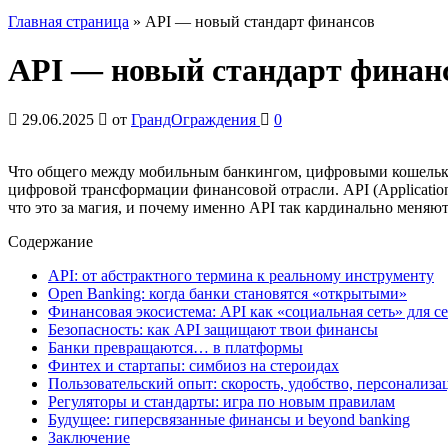
Главная страница
»
API — новый стандарт финансов
API — новый стандарт финан
29.06.2025
от
ГрандОграждения
0
Что общего между мобильным банкингом, цифровыми кошелька
цифровой трансформации финансовой отрасли. API (Applicatio
что это за магия, и почему именно API так кардинально меняю
Содержание
API: от абстрактного термина к реальному инструменту
Open Banking: когда банки становятся «открытыми»
Финансовая экосистема: API как «социальная сеть» для с
Безопасность: как API защищают твои финансы
Банки превращаются… в платформы
Финтех и стартапы: симбиоз на стероидах
Пользовательский опыт: скорость, удобство, персонализа
Регуляторы и стандарты: игра по новым правилам
Будущее: гиперсвязанные финансы и beyond banking
Заключение