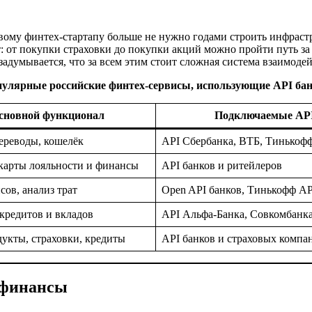
овому финтех-стартапу больше не нужно годами строить инфрас
: от покупки страховки до покупки акций можно пройти путь за
 задумывается, что за всем этим стоит сложная система взаимоде
улярные российские финтех-сервисы, использующие API ба
сновной функционал
Подключаемые AP
ереводы, кошелёк
API Сбербанка, ВТБ, Тинькоф
арты лояльности и финансы
API банков и ритейлеров
сов, анализ трат
Open API банков, Тинькофф AP
кредитов и вкладов
API Альфа-Банка, Совкомбанк
укты, страховки, кредиты
API банков и страховых компа
 финансы