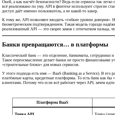
Окей, а как насчёт безопасности? Ведь если сервисы так легк
всё реализовано по уму. API в финтехе используют строгие ст
доступ даёт именно пользователь, а не какой-то хакер.
К тому же, API позволяют вводить «гибкие уровни доверия». Н
биометрическим подтверждением. Такая модель гораздо надёжнее
реализованный API — это скорее замок с отпечатком пальца, че
Банки превращаются… в платформы
Классический банк — это отделение, банкоматы, сотрудники 
Такое переосмысление делает банки не просто финансовыми у
«строительные блоки» для новых сервисов.
У этого подхода есть имя — BaaS (Banking as a Service). В ег
платёжные карты, кредитные платформы. То есть банк как бы «
клиентами. Потому что если всё работает через API, зачем идти
Платформа BaaS
Точка API
Точка (доч