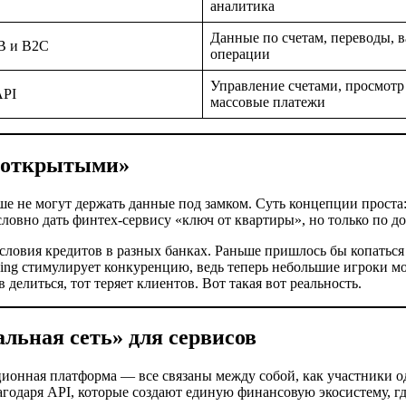
аналитика
Данные по счетам, переводы, 
B и B2C
операции
Управление счетами, просмотр
API
массовые платежи
 «открытыми»
е не могут держать данные под замком. Суть концепции проста
словно дать финтех-сервису «ключ от квартиры», но только по д
условия кредитов в разных банках. Раньше пришлось бы копатьс
king стимулирует конкуренцию, ведь теперь небольшие игроки мо
 делиться, тот теряет клиентов. Вот такая вот реальность.
льная сеть» для сервисов
тиционная платформа — все связаны между собой, как участники 
агодаря API, которые создают единую финансовую экосистему, гд