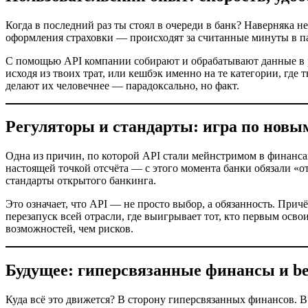
Когда в последний раз ты стоял в очереди в банк? Наверняка 
оформления страховки — происходят за считанные минуты в па
С помощью API компании собирают и обрабатывают данные в р
исходя из твоих трат, или кешбэк именно на те категории, где 
делают их человечнее — парадоксально, но факт.
Регуляторы и стандарты: игра по новы
Одна из причин, по которой API стали мейнстримом в финансах
настоящей точкой отсчёта — с этого момента банки обязали «о
стандарты открытого банкинга.
Это означает, что API — не просто выбор, а обязанность. Причё
перезапуск всей отрасли, где выигрывает тот, кто первым осв
возможностей, чем рисков.
Будущее: гиперсвязанные финансы и be
Куда всё это движется? В сторону гиперсвязанных финансов. В