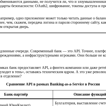
о обмениваются данными, не получится ли, что и злоумышленник
андарты безопасности: OAuth2, шифрование, токены доступа и пр
апример, одно приложение может только читать данные о баланс
, чем, скажем, передача логина и пароля стороннему сайту, как
м открытая дверь.
и длинные очереди. Современный банк — это API. Точнее, плат
чреждениями, а инфраструктурными игроками. Они больше не к
о рамках банк предоставляет API, а финтех-компании или даже ре
уходит в тень», оставаясь техническим ядром. А это уже револю
 в отделение?
Сравнение API в рамках Banking-as-a-Service в России
Банк-партнёр
Описание функци
Бухгалтерия, выставление счет
ерний ЮниКредит)