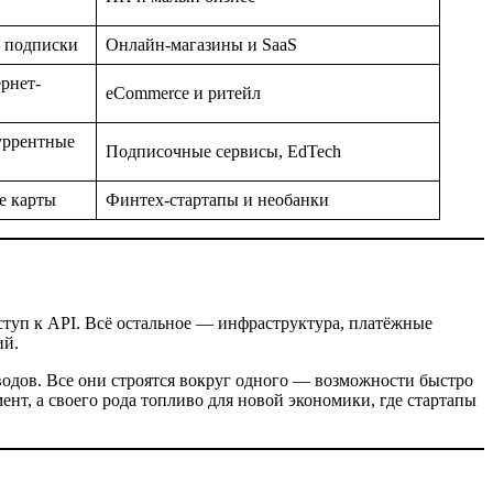
 подписки
Онлайн-магазины и SaaS
рнет-
eCommerce и ритейл
уррентные
Подписочные сервисы, EdTech
ие карты
Финтех-стартапы и необанки
ступ к API. Всё остальное — инфраструктура, платёжные
ий.
водов. Все они строятся вокруг одного — возможности быстро
нт, а своего рода топливо для новой экономики, где стартапы