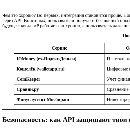
Чем это хорошо? Во-первых, интеграция становится проще. Н
через API. Во-вторых, пользователи получают бесшовный опыт
будущее: когда всё работает синхронно, а пользователь даже не
Поп
Сервис
О
ЮMoney (ex-Яндекс.Деньги)
Платежи, п
Кошелёк (walletapp.ru)
Цифровые к
CoinKeeper
Учёт финан
Сравни.ру
Сравнение 
Финуслуги от Мосбиржи
Инвестпрод
Безопасность: как API защищают твои