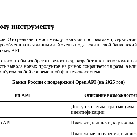
ому инструменту
иков. Это реальный мост между разными программами, сервисами
тро обмениваться данными. Хочешь подключить свой банковски
аки, API.
о того чтобы изобретать велосипед, разработчики используют г
рость вывода новых продуктов на рынок сокращается в разы, а 
трибутом любой современной финтех-экосистемы.
Банки России с поддержкой Open API (на 2025 год)
Тип API
Описание возможносте
Доступ к счетам, транзакциям,
идентификации
n API
Платежи, выписки, карточные
Платежные поручения, выписк