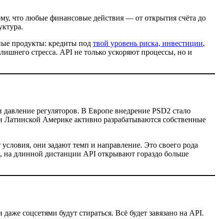
тому, что любые финансовые действия — от открытия счёта до
уктура.
ные продукты: кредиты под
твой уровень риска, инвестиции
,
 лишнего стресса. API не только ускоряют процессы, но и
и давление регуляторов. В Европе внедрение PSD2 стало
и и Латинской Америке активно разрабатываются собственные
т условия, они задают темп и направление. Это своего рода
м, на длинной дистанции API открывают гораздо больше
аже соцсетями будут стираться. Всё будет завязано на API.