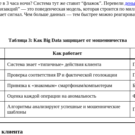
е в 3 часа ночи? Система тут же ставит “флажок”. Перевели
день
нзакций” — это поведенческая модель, которая строится по милл
ает сигнал. Чем больше данных — тем быстрее можно реагировать
Таблица 3: Как Big Data защищает от мошенничества
Как работает
Система знает «типичные» действия клиента
П
Проверка соответствия IP и фактической геолокации
П
Привязка к «знакомым» смартфонам/компьютерам
Б
Оценка каждой операции на аномальность
Ф
Алгоритмы анализируют успешные и мошеннические
П
шаблоны
 клиента