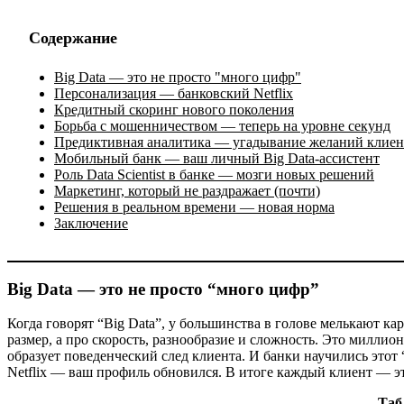
Содержание
Big Data — это не просто "много цифр"
Персонализация — банковский Netflix
Кредитный скоринг нового поколения
Борьба с мошенничеством — теперь на уровне секунд
Предиктивная аналитика — угадывание желаний клиен
Мобильный банк — ваш личный Big Data-ассистент
Роль Data Scientist в банке — мозги новых решений
Маркетинг, который не раздражает (почти)
Решения в реальном времени — новая норма
Заключение
Big Data — это не просто “много цифр”
Когда говорят “Big Data”, у большинства в голове мелькают кар
размер, а про скорость, разнообразие и сложность. Это миллио
образует поведенческий след клиента. И банки научились этот
Netflix — ваш профиль обновился. В итоге каждый клиент — эт
Таб