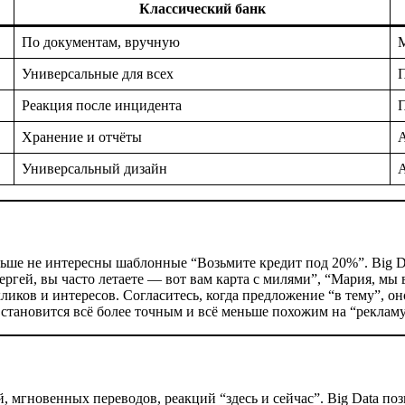
Классический банк
По документам, вручную
М
Универсальные для всех
П
Реакция после инцидента
П
Хранение и отчёты
А
Универсальный дизайн
ьше не интересны шаблонные “Возьмите кредит под 20%”. Big Da
Сергей, вы часто летаете — вот вам карта с милями”, “Мария, м
иков и интересов. Согласитесь, когда предложение “в тему”, оно
 становится всё более точным и всё меньше похожим на “рекламу
 мгновенных переводов, реакций “здесь и сейчас”. Big Data поз