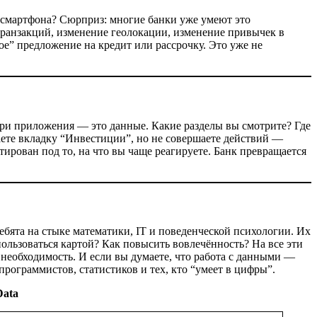
о смартфона? Сюрприз: многие банки уже умеют это
 транзакций, изменение геолокации, изменение привычек в
е” предложение на кредит или рассрочку. Это уже не
утри приложения — это данные. Какие разделы вы смотрите? Где
ваете вкладку “Инвестиции”, но не совершаете действий —
рован под то, на что вы чаще реагируете. Банк превращается
бята на стыке математики, IT и поведенческой психологии. Их
пользоваться картой? Как повысить вовлечённость? На все эти
а необходимость. И если вы думаете, что работа с данными —
программистов, статистиков и тех, кто “умеет в цифры”.
Data