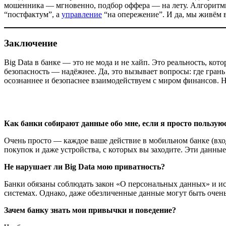
мошенника — мгновенно, подбор оффера — на лету. Алгоритмы
“постфактум”, а
управление
“на опережение”. И да, мы живём в 
Заключение
Big Data в банке — это не мода и не хайп. Это реальность, кот
безопасность — надёжнее. Да, это вызывает вопросы: где грань
осознаннее и безопаснее взаимодействуем с миром финансов. Н
Как банки собирают данные обо мне, если я просто пользу
Очень просто — каждое ваше действие в мобильном банке (вход
покупок и даже устройства, с которых вы заходите. Эти данны
Не нарушает ли Big Data мою приватность?
Банки обязаны соблюдать закон «О персональных данных» и и
системах. Однако, даже обезличенные данные могут быть оче
Зачем банку знать мои привычки и поведение?