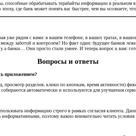
, способные обрабатывать терабайты информации в реальном в
эпоху, где банк может понять вас быстрее, чем вы осознаете, чт
орая уже рядом с вами: в вашем телефоне, в ваших тратах, в ваш
 между заботой и контролем? Но факт один: будущее банков лежи
у а банки… Они просто стали умнее. И теперь вопрос к вам: го
Вопросы и ответы
юсь приложением?
, просмотр разделов, клики по кнопкам, время активности) фик
е собираются автоматически и используются для улучшения серв
спользовать информацию строго в рамках согласия клиента. Да
нь информативными, поэтому важно внимательно читать условия