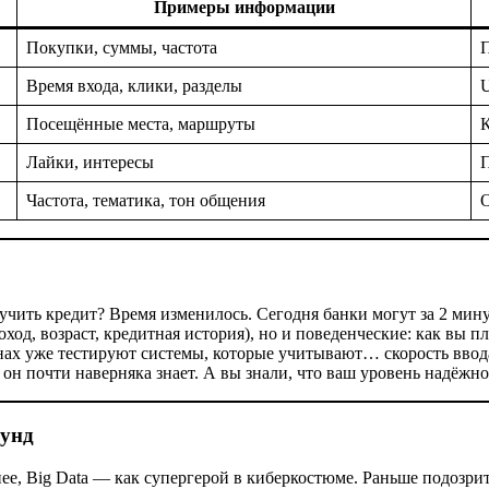
Примеры информации
Покупки, суммы, частота
П
Время входа, клики, разделы
U
Посещённые места, маршруты
К
Лайки, интересы
П
Частота, тематика, тон общения
О
чить кредит? Время изменилось. Сегодня банки могут за 2 мину
доход, возраст, кредитная история), но и поведенческие: как вы 
анах уже тестируют системы, которые учитывают… скорость ввода
 он почти наверняка знает. А вы знали, что ваш уровень надёжнос
кунд
нее, Big Data — как супергерой в киберкостюме. Раньше подоз