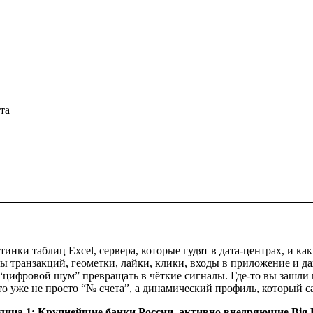
та
тинки таблиц Excel, сервера, которые гудят в дата-центрах, и ка
ны транзакций, геометки, лайки, клики, входы в приложение и да
 “цифровой шум” превращать в чёткие сигналы. Где-то вы зашли
о уже не просто “№ счета”, а динамический профиль, который с
лица 1: Крупнейшие банки России, активно внедряющие Big 