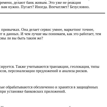
ремени, делают банк живым. Это уже не реакция
о вам нужно. Пугает? Иногда. Впечатляет? Безусловно.
их привычках. Она делает сервис умнее, маркетинг точнее,
т в данных. И чем лучше мы понимаем, как это работает, тем
товы ли вы быть таким же?
сируется. Также учитываются транзакции, геолокация, типы
исов, персонализации предложений и анализа рисков.
нные обрабатываются обезличенно и хранятся в защищённых
 при установке банковских приложений.