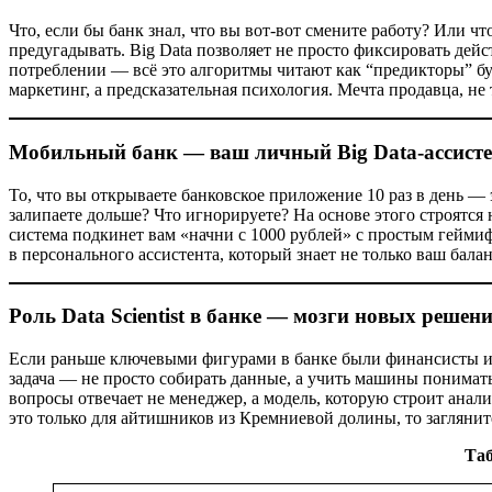
Что, если бы банк знал, что вы вот-вот смените работу? Или 
предугадывать. Big Data позволяет не просто фиксировать дей
потреблении — всё это алгоритмы читают как “предикторы” бу
маркетинг, а предсказательная психология. Мечта продавца, не 
Мобильный банк — ваш личный Big Data-ассисте
То, что вы открываете банковское приложение 10 раз в день —
залипаете дольше? Что игнорируете? На основе этого строятся
система подкинет вам «начни с 1000 рублей» с простым гейми
в персонального ассистента, который знает не только ваш бала
Роль Data Scientist в банке — мозги новых решен
Если раньше ключевыми фигурами в банке были финансисты и юр
задача — не просто собирать данные, а учить машины понимать
вопросы отвечает не менеджер, а модель, которую строит анали
это только для айтишников из Кремниевой долины, то загляните
Таб