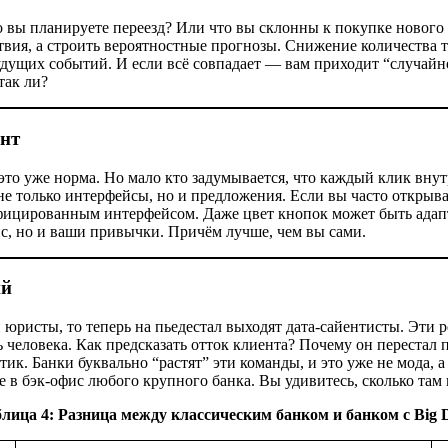
что вы планируете переезд? Или что вы склонны к покупке новог
ствия, а строить вероятностные прогнозы. Снижение количества
дущих событий. И если всё совпадает — вам приходит “случайно
так ли?
нт
 это уже норма. Но мало кто задумывается, что каждый клик вн
 не только интерфейсы, но и предложения. Если вы часто откры
фицированным интерфейсом. Даже цвет кнопок может быть адапти
нс, но и ваши привычки. Причём лучше, чем вы сами.
ий
исты, то теперь на пьедестал выходят дата-сайентисты. Эти ре
 человека. Как предсказать отток клиента? Почему он перестал 
тик. Банки буквально “растят” эти команды, и это уже не мода, 
 в бэк-офис любого крупного банка. Вы удивитесь, сколько там 
лица 4: Разница между классическим банком и банком с Big 