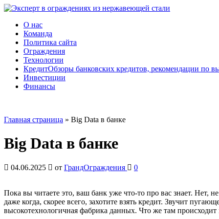
Перейти
к
Эксперт в ограждениях из нержавеющей стали
О нас
содержимому
Команда
Политика сайта
Ограждения
Технологии
Кредит
Обзоры банковских кредитов, рекомендации по в
Инвестиции
Финансы
Главная страница
»
Big Data в банке
Big Data в банке
04.06.2025
от
ГрандОграждения
0
Пока вы читаете это, ваш банк уже что-то про вас знает. Нет, н
даже когда, скорее всего, захотите взять кредит. Звучит пугаю
высокотехнологичная фабрика данных. Что же там происходит