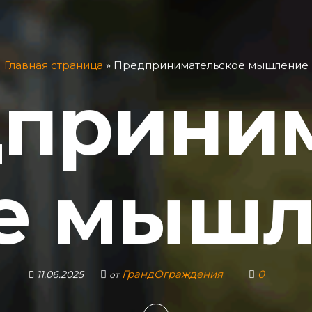
Главная страница
»
Предпринимательское мышление
прини
е мыш
ГрандОграждения
0
11.06.2025
от