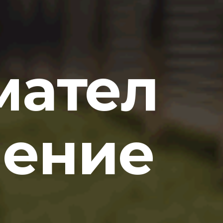
мател
ление