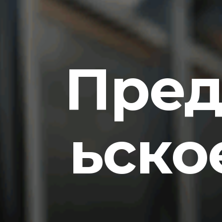
Пред
ьско