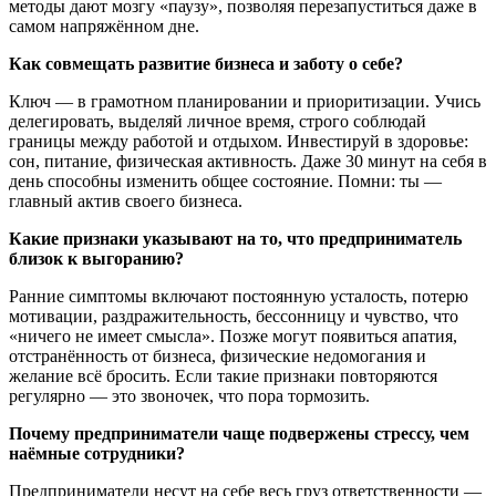
методы дают мозгу «паузу», позволяя перезапуститься даже в
самом напряжённом дне.
Как совмещать развитие бизнеса и заботу о себе?
Ключ — в грамотном планировании и приоритизации. Учись
делегировать, выделяй личное время, строго соблюдай
границы между работой и отдыхом. Инвестируй в здоровье:
сон, питание, физическая активность. Даже 30 минут на себя в
день способны изменить общее состояние. Помни: ты —
главный актив своего бизнеса.
Какие признаки указывают на то, что предприниматель
близок к выгоранию?
Ранние симптомы включают постоянную усталость, потерю
мотивации, раздражительность, бессонницу и чувство, что
«ничего не имеет смысла». Позже могут появиться апатия,
отстранённость от бизнеса, физические недомогания и
желание всё бросить. Если такие признаки повторяются
регулярно — это звоночек, что пора тормозить.
Почему предприниматели чаще подвержены стрессу, чем
наёмные сотрудники?
Предприниматели несут на себе весь груз ответственности —