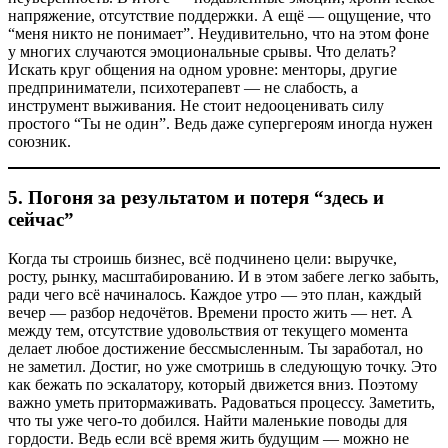
напряжение, отсутствие поддержки. А ещё — ощущение, что
“меня никто не понимает”. Неудивительно, что на этом фоне
у многих случаются эмоциональные срывы. Что делать?
Искать круг общения на одном уровне: менторы, другие
предприниматели, психотерапевт — не слабость, а
инструмент выживания. Не стоит недооценивать силу
простого “Ты не один”. Ведь даже супергероям иногда нужен
союзник.
5.
Погоня за результатом и потеря “здесь и
сейчас”
Когда ты строишь бизнес, всё подчинено цели: выручке,
росту, рынку, масштабированию. И в этом забеге легко забыть,
ради чего всё начиналось. Каждое утро — это план, каждый
вечер — разбор недочётов. Времени просто жить — нет. А
между тем, отсутствие удовольствия от текущего момента
делает любое достижение бессмысленным. Ты заработал, но
не заметил. Достиг, но уже смотришь в следующую точку. Это
как бежать по эскалатору, который движется вниз. Поэтому
важно уметь притормаживать. Радоваться процессу. Заметить,
что ты уже чего-то добился. Найти маленькие поводы для
гордости. Ведь если всё время жить будущим — можно не