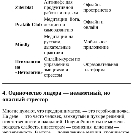
Антикафе для
Офлайн-
Ziferblat
продуктивной
пространство
работы и отдыха
Медитации, йога,
Офлайн и
Praktik Club
лекции по
онлайн
саморазвитию
Медитации на
русском,
Мобильное
Mindly
дыхательные
приложение
практики
Онлайн-курсы по
Психология
управлению
Образовательная
на
эмоциями и
платформа
«Нетологии»
стрессом
4.
Одиночество лидера — незаметный, но
опасный стрессор
Многие думают, что предприниматель — это герой-одиночка.
На деле — это часто человек, замкнутый в пузыре решений,
ответственности и ожиданий. Подчинённым ты не можешь
показать слабость, инвесторам — сомнения, клиентам —
неуверенность. В итоге — подавленные эмоции, хроническое