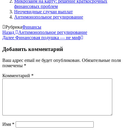
Микрозайм на карту: решение краткосрочных
финансовых проблем
Неочевидные случаи выплат
Антимонопольное регулирование
Рубрика
Финансы
Навигация
Предыдущая
Назад
Антимонопольное регулирование
запись
Следующая
Далее
Финансовая подушка — не миф
по
запись
записям
Добавить комментарий
Ваш адрес email не будет опубликован.
Обязательные поля
помечены
*
Комментарий
*
Имя
*