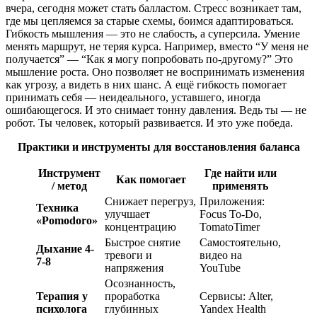
вчера, сегодня может стать балластом. Стресс возникает там,
где мы цепляемся за старые схемы, боимся адаптироваться.
Гибкость мышления — это не слабость, а суперсила. Умение
менять маршрут, не теряя курса. Например, вместо “У меня не
получается” — “Как я могу попробовать по-другому?” Это
мышление роста. Оно позволяет не воспринимать изменения
как угрозу, а видеть в них шанс. А ещё гибкость помогает
принимать себя — неидеального, уставшего, иногда
ошибающегося. И это снимает тонну давления. Ведь ты — не
робот. Ты человек, который развивается. И это уже победа.
Практики и инструменты для восстановления баланса
Инструмент
Где найти или
Как помогает
/ метод
применять
Снижает перегруз,
Приложения:
Техника
улучшает
Focus To-Do,
«Pomodoro»
концентрацию
TomatoTimer
Быстрое снятие
Самостоятельно,
Дыхание 4-
тревоги и
видео на
7-8
напряжения
YouTube
Осознанность,
Терапия у
проработка
Сервисы: Alter,
психолога
глубинных
Yandex Health