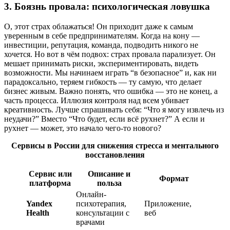
3.
Боязнь провала: психологическая ловушка
О, этот страх облажаться! Он приходит даже к самым
уверенным в себе предпринимателям. Когда на кону —
инвестиции, репутация, команда, подводить никого не
хочется. Но вот в чём подвох: страх провала парализует. Он
мешает принимать риски, экспериментировать, видеть
возможности. Мы начинаем играть “в безопасное” и, как ни
парадоксально, теряем гибкость — ту самую, что делает
бизнес живым. Важно понять, что ошибка — это не конец, а
часть процесса. Иллюзия контроля над всем убивает
креативность. Лучше спрашивать себя: “Что я могу извлечь из
неудачи?” Вместо “Что будет, если всё рухнет?” А если и
рухнет — может, это начало чего-то нового?
Сервисы в России для снижения стресса и ментального
восстановления
Сервис или
Описание и
Формат
платформа
польза
Онлайн-
Yandex
психотерапия,
Приложение,
Health
консультации с
веб
врачами