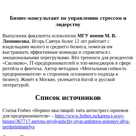
Бизнес-консультант по управлению стрессом и
лидерству
Выпускник факультета психологии
МГУ имени М. В.
Ломоносова
, Игорь Савчук более 12 лет работает с
владельцами малого и среднего бизнеса, помогая им
выстраивать эффективные команды и справляться с
эмоциональными перегрузками. Вёл тренинги для резидентов
«Сколково», IT-предпринимателей и топ-менеджеров в сфере
ритейла и финтеха. Автор методики «Ментальная гибкость
предпринимателя» и сторонник осознанного подхода к
бизнесу. Живёт в Москве, увлекается йогой и русской
литературой.
Список источников
Статья Forbes «Нервно мыслящий: пять антистресс-приемов
для предпринимателя» –
https://www.forbes.ru/karera-i-svoy-
biznes/367717-nervno-myslyashchiy-pyat-antistress-priemov-dlya-
predprinimatelya