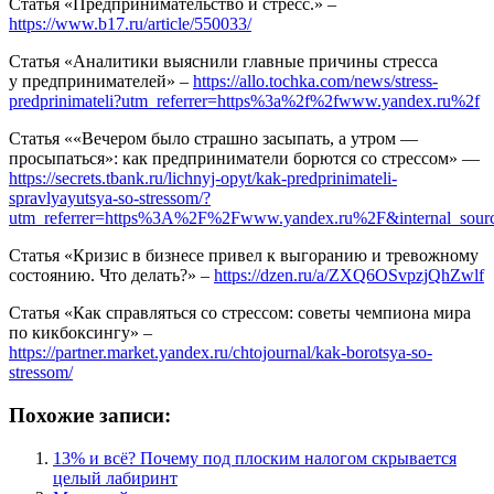
Статья «Предпринимательство и стресс.» –
https://www.b17.ru/article/550033/
Статья «Аналитики выяснили главные причины стресса
у предпринимателей» –
https://allo.tochka.com/news/stress-
predprinimateli?utm_referrer=https%3a%2f%2fwww.yandex.ru%2f
Статья ««Вечером было страшно засыпать, а утром —
просыпаться»: как предприниматели борются со стрессом» —
https://secrets.tbank.ru/lichnyj-opyt/kak-predprinimateli-
spravlyayutsya-so-stressom/?
utm_referrer=https%3A%2F%2Fwww.yandex.ru%2F&internal_sourc
Статья «Кризис в бизнесе привел к выгоранию и тревожному
состоянию. Что делать?» –
https://dzen.ru/a/ZXQ6OSvpzjQhZwlf
Статья «Как справляться со стрессом: советы чемпиона мира
по кикбоксингу» –
https://partner.market.yandex.ru/chtojournal/kak-borotsya-so-
stressom/
Похожие записи:
13% и всё? Почему под плоским налогом скрывается
целый лабиринт