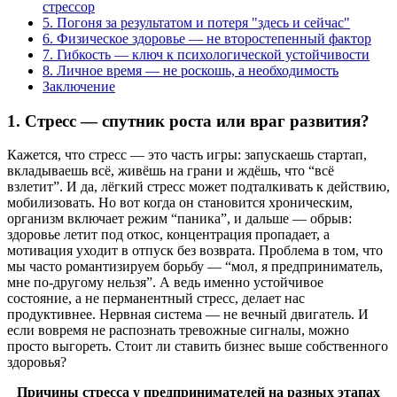
стрессор
5. Погоня за результатом и потеря "здесь и сейчас"
6. Физическое здоровье — не второстепенный фактор
7. Гибкость — ключ к психологической устойчивости
8. Личное время — не роскошь, а необходимость
Заключение
1.
Стресс — спутник роста или враг развития?
Кажется, что стресс — это часть игры: запускаешь стартап,
вкладываешь всё, живёшь на грани и ждёшь, что “всё
взлетит”. И да, лёгкий стресс может подталкивать к действию,
мобилизовать. Но вот когда он становится хроническим,
организм включает режим “паника”, и дальше — обрыв:
здоровье летит под откос, концентрация пропадает, а
мотивация уходит в отпуск без возврата. Проблема в том, что
мы часто романтизируем борьбу — “мол, я предприниматель,
мне по-другому нельзя”. А ведь именно устойчивое
состояние, а не перманентный стресс, делает нас
продуктивнее. Нервная система — не вечный двигатель. И
если вовремя не распознать тревожные сигналы, можно
просто выгореть. Стоит ли ставить бизнес выше собственного
здоровья?
Причины стресса у предпринимателей на разных этапах