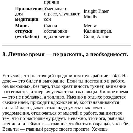
причин
Приложения
Уменьшают
Insight Timer,
для
стресс, улучшают
Mindly
медитации
сон
Мини-
Смена
Места:
отпуски
обстановки,
Калининград,
(workation)
вдохновение
Сочи, Алтай
8.
Личное время — не роскошь, а необходимость
Есть миф, что настоящий предприниматель работает 24/7. На
деле — это билет в выгорание. Если ты постоянно в работе,
без выходных, без пауз, твоя креативность тухнет, внимание
рассеивается, а энергия утекает сквозь пальцы. Личное время
— это не поблажка, а топливо. Именно в отдыхе рождаются
свежие идеи, приходит вдохновение, восстанавливаются
силы. И да, отдыхать тоже надо уметь: выключать
уведомления, отключаться от мыслей о работе, заниматься
тем, что по-настоящему радует. Неважно, это йога, рыбалка,
чтение или гейминг — главное, чтобы ты возвращался к себе.
Ведь ты — главный ресурс своего проекта. Хочешь